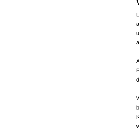
L
a
u
a
A
B
d
W
b
K
w