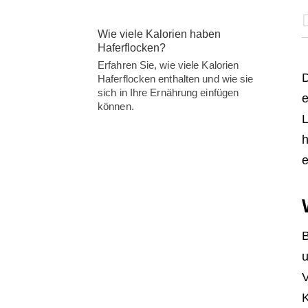
Wie viele Kalorien haben
Haferflocken?
Erfahren Sie, wie viele Kalorien
D
Haferflocken enthalten und wie sie
sich in Ihre Ernährung einfügen
e
können.
L
h
e
B
u
V
K