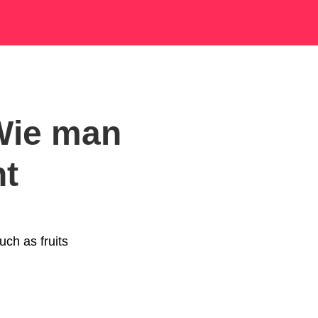
 Wie man
ht