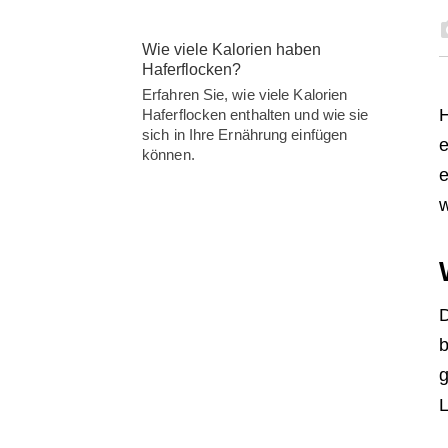
Wie viele Kalorien haben
Haferflocken?
Erfahren Sie, wie viele Kalorien
H
Haferflocken enthalten und wie sie
sich in Ihre Ernährung einfügen
e
können.
e
w
D
b
g
L