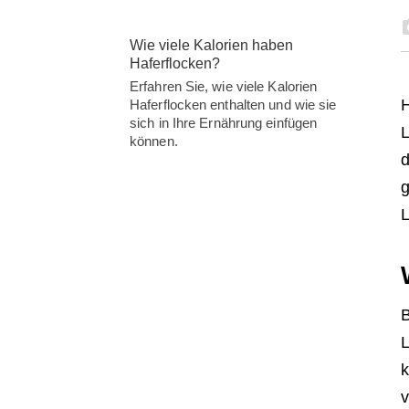
Wie viele Kalorien haben
Haferflocken?
Erfahren Sie, wie viele Kalorien
H
Haferflocken enthalten und wie sie
sich in Ihre Ernährung einfügen
L
können.
d
g
L
B
L
k
v