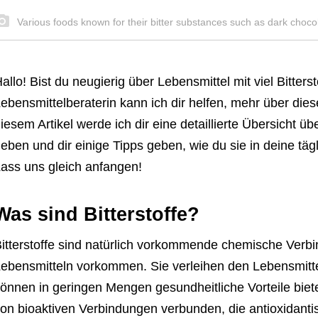
Various foods known for their bitter substances such as dark choco
allo! Bist du neugierig über Lebensmittel mit viel Bitters
ebensmittelberaterin kann ich dir helfen, mehr über die
iesem Artikel werde ich dir eine detaillierte Übersicht üb
eben und dir einige Tipps geben, wie du sie in deine täg
ass uns gleich anfangen!
Was sind Bitterstoffe?
itterstoffe sind natürlich vorkommende chemische Verbi
ebensmitteln vorkommen. Sie verleihen den Lebensmitt
önnen in geringen Mengen gesundheitliche Vorteile bieten
on bioaktiven Verbindungen verbunden, die antioxida