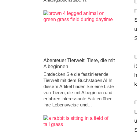
D
F
S
u
D
Abenteuer Tierwelt: Tiere, die mit
i
A beginnen
Entdecken Sie die faszinierende
h
Tierwelt mit dem Buchstaben A! In
k
diesem Artikel finden Sie eine Liste
von Tieren, die mit A beginnen und
erfahren interessante Fakten über
D
ihre Lebensweise und…
L
u
S