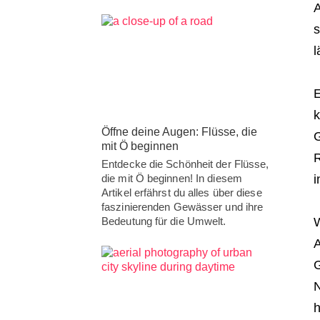
A
s
l
E
k
Öffne deine Augen: Flüsse, die
G
mit Ö beginnen
R
Entdecke die Schönheit der Flüsse,
die mit Ö beginnen! In diesem
i
Artikel erfährst du alles über diese
faszinierenden Gewässer und ihre
Bedeutung für die Umwelt.
W
A
G
N
h