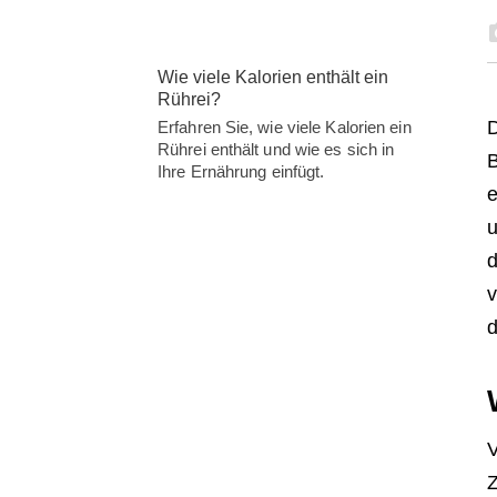
Wie viele Kalorien enthält ein
Rührei?
D
Erfahren Sie, wie viele Kalorien ein
Rührei enthält und wie es sich in
B
Ihre Ernährung einfügt.
e
u
d
v
d
V
Z