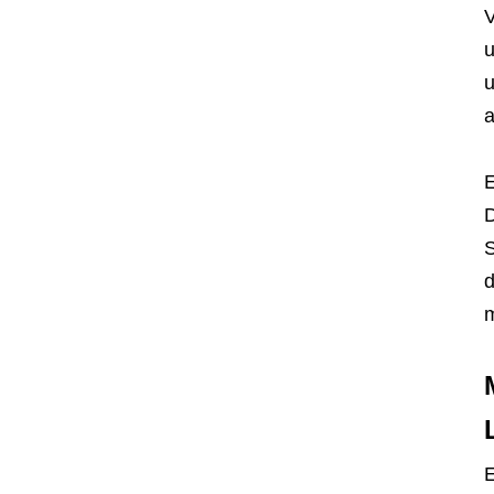
V
u
u
a
E
D
S
d
m
E