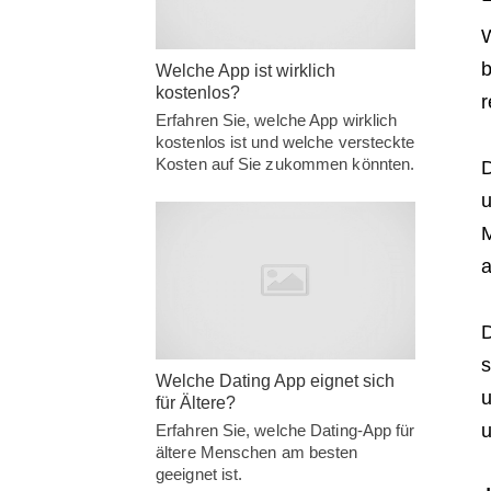
W
b
Welche App ist wirklich
kostenlos?
r
Erfahren Sie, welche App wirklich
kostenlos ist und welche versteckte
Kosten auf Sie zukommen könnten.
D
u
M
a
D
s
Welche Dating App eignet sich
u
für Ältere?
u
Erfahren Sie, welche Dating-App für
ältere Menschen am besten
geeignet ist.