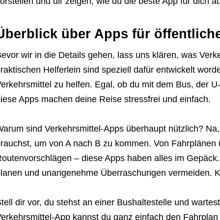
orstellen und dir zeigen, wie du die beste App für dich a
Überblick über Apps für öffentlich
evor wir in die Details gehen, lass uns klären, was Verk
raktischen Helferlein sind speziell dafür entwickelt word
erkehrsmittel zu helfen. Egal, ob du mit dem Bus, der 
iese Apps machen deine Reise stressfrei und einfach.
arum sind Verkehrsmittel-Apps überhaupt nützlich? Na, w
rauchst, um von A nach B zu kommen. Von Fahrplänen üb
outenvorschlägen – diese Apps haben alles im Gepäck.
lanen und unangenehme Überraschungen vermeiden. Ke
tell dir vor, du stehst an einer Bushaltestelle und warte
erkehrsmittel-App kannst du ganz einfach den Fahrpla