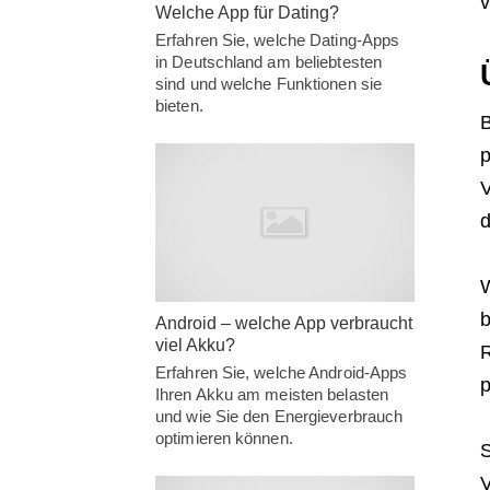
v
Welche App für Dating?
Erfahren Sie, welche Dating-Apps
in Deutschland am beliebtesten
sind und welche Funktionen sie
bieten.
B
p
V
d
W
b
Android – welche App verbraucht
viel Akku?
R
Erfahren Sie, welche Android-Apps
p
Ihren Akku am meisten belasten
und wie Sie den Energieverbrauch
optimieren können.
S
V