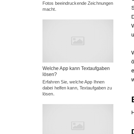
Fotos beeindruckende Zeichnungen
S
macht.
D
W
u
W
ö
Welche App kann Textaufgaben
e
lösen?
w
Erfahren Sie, welche App Ihnen
dabei helfen kann, Textaufgaben zu
lösen.
H