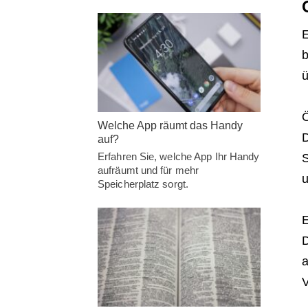
E
b
ü
Ö
Welche App räumt das Handy
D
auf?
Erfahren Sie, welche App Ihr Handy
S
aufräumt und für mehr
u
Speicherplatz sorgt.
E
D
a
V