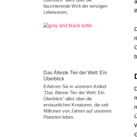
a
faszinierende Welt der winzigen
i
Lebewesen.
D
r
O
b
Das Älteste Tier der Welt: Ein
Überblick
Erfahren Sie in unserem Artikel
D
"Das Älteste Tier der Welt: Ein
m
Überblick" alles über die
erstaunlichen Kreaturen, die seit
n
Millionen von Jahren auf unserem
Ü
Planeten leben.
W
G