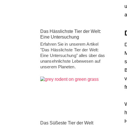
u
a
Das Hässlichste Tier der Welt:
Eine Untersuchung
D
Erfahren Sie in unserem Artikel
"Das Hässlichste Tier der Welt:
M
Eine Untersuchung" alles über das
s
unansehnlichste Lebewesen auf
unserem Planeten.
B
v
f
W
h
H
Das Süßeste Tier der Welt