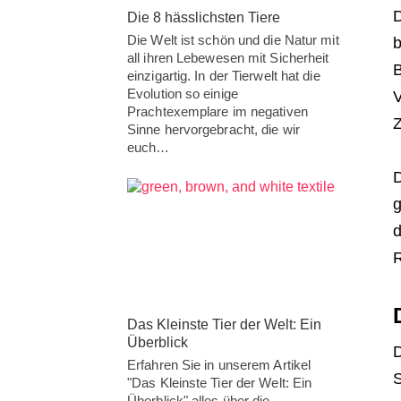
D
Die 8 hässlichsten Tiere
Die Welt ist schön und die Natur mit
b
all ihren Lebewesen mit Sicherheit
B
einzigartig. In der Tierwelt hat die
Evolution so einige
V
Prachtexemplare im negativen
Z
Sinne hervorgebracht, die wir
euch…
D
g
d
R
Das Kleinste Tier der Welt: Ein
Überblick
D
Erfahren Sie in unserem Artikel
S
"Das Kleinste Tier der Welt: Ein
Überblick" alles über die