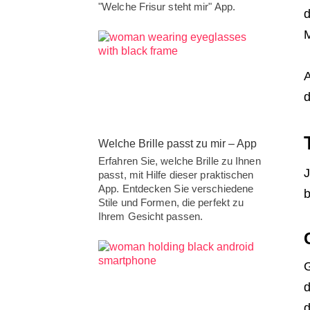
"Welche Frisur steht mir" App.
d
M
A
d
Welche Brille passt zu mir – App
Erfahren Sie, welche Brille zu Ihnen
J
passt, mit Hilfe dieser praktischen
App. Entdecken Sie verschiedene
b
Stile und Formen, die perfekt zu
Ihrem Gesicht passen.
G
d
d