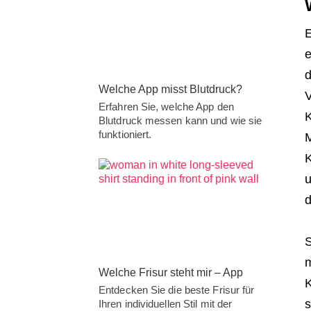
E
e
d
Welche App misst Blutdruck?
V
Erfahren Sie, welche App den
K
Blutdruck messen kann und wie sie
funktioniert.
M
K
u
d
S
m
Welche Frisur steht mir – App
K
Entdecken Sie die beste Frisur für
s
Ihren individuellen Stil mit der