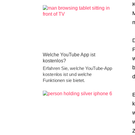
K
M
D
P
Welche YouTube App ist
w
kostenlos?
b
Erfahren Sie, welche YouTube-App
kostenlos ist und welche
d
Funktionen sie bietet.
E
k
w
w
Z