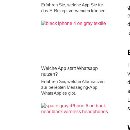
Erfahren Sie, welche App Sie für
g
das E-Rezept verwenden können.
e
d
l
H
Welche App statt Whatsapp
w
nutzen?
Erfahren Sie, welche Alternativen
d
zur beliebten Messaging-App
s
WhatsApp es gibt.
L
s