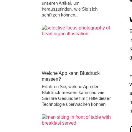
e
unseren Artikel, um
herauszufinden, wie Sie sich
schützen können..
B
i
K
d
Welche App kann Blutdruck
E
messen?
v
Erfahren Sie, welche App den
Blutdruck messen kann und wie
s
Sie Ihre Gesundheit mit Hilfe dieser
n
Technologie überwachen können.
h