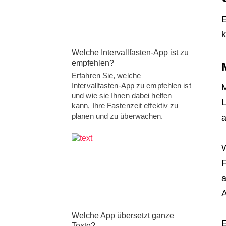
E
k
Welche Intervallfasten-App ist zu
empfehlen?
Erfahren Sie, welche
Intervallfasten-App zu empfehlen ist
M
und wie sie Ihnen dabei helfen
L
kann, Ihre Fastenzeit effektiv zu
planen und zu überwachen.
a
W
F
a
A
Welche App übersetzt ganze
E
Texte?