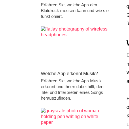
Erfahren Sie, welche App den
g
Blutdruck messen kann und wie sie
G
funktioniert.
ü
D
n
W
Welche App erkennt Musik?
Erfahren Sie, welche App Musik
a
erkennt und Ihnen dabei hilft, den
Titel und Interpreten eines Songs
herauszufinden.
E
o
K
L