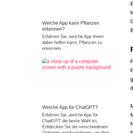
E
t
G
Welche App kann Pflanzen
erkennen?
B
Erfahren Sie, welche App Ihnen
dabei helfen kann, Pflanzen zu
erkennen.
F
F
g
d
M
Welche App für ChatGPT?
M
Erfahren Sie, welche App für
ChatGPT die beste Wahl ist.
N
Entdecken Sie die verschiedenen
E
Optionen und Funktionen, um Ihre