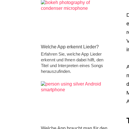
D
e
r
V
Welche App erkennt Lieder?
i
Erfahren Sie, welche App Lieder
erkennt und Ihnen dabei hilft, den
Titel und Interpreten eines Songs
A
herauszufinden.
n
d
M
A
Welche App braucht man für den