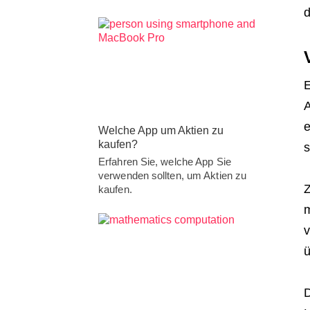
d
E
A
e
Welche App um Aktien zu
kaufen?
s
Erfahren Sie, welche App Sie
verwenden sollten, um Aktien zu
Z
kaufen.
m
v
ü
D