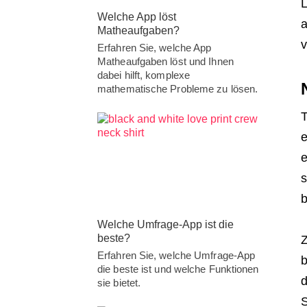
L
Welche App löst
a
Matheaufgaben?
v
Erfahren Sie, welche App
Matheaufgaben löst und Ihnen
dabei hilft, komplexe
mathematische Probleme zu lösen.
T
e
e
s
b
Welche Umfrage-App ist die
beste?
Z
Erfahren Sie, welche Umfrage-App
b
die beste ist und welche Funktionen
d
sie bietet.
S