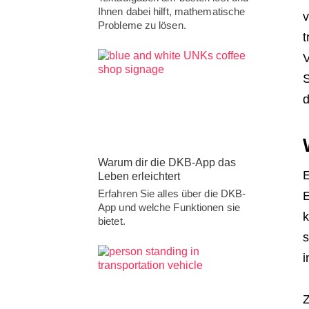
Ihnen dabei hilft, mathematische
v
Probleme zu lösen.
t
V
S
d
Warum dir die DKB-App das
E
Leben erleichtert
Erfahren Sie alles über die DKB-
E
App und welche Funktionen sie
k
bietet.
s
i
Z